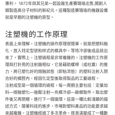
專利。 1872年與其兄弟一起設廠生產賽璐珞出售,開創人
類製造高分子材料的新紀元。這種製造賽璐珞的機器設備
就是早期的注塑機的原型。
注塑機的工作原理
表面上來理解，注塑機的操作原理很簡單，就是把塑料融
化，放入特定型號和样式的模具中，等待冷卻後成品就出
來了。實際上，注塑過程是非常複雜的。注塑機的工作原
理與打針用的注射器相似，它是藉助螺桿（或柱塞）的推
力，將已塑化好的熔融狀態（即粘流態）的塑料注射入閉
合好的模腔內，經固化定型後取得製品的工藝過程。
注射成型是一個循環的過程，每一周期主要包括：定量加
料—熔融塑化—施壓注射—充模冷卻—啟模取件。取出塑
件後又再閉模，進行下一個循環。這是一種比較淺顯的描
述方式，隨著科技的進步，市場對塑料產品的功能要求越
來越複雜，注塑機經過了多次革命，逐漸演變成了一種數