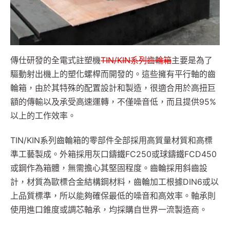
傳仕研發的全電式註塑機
TIN/KIN系列齒輪箱
主要是為了
驅動射出機上的塑化螺桿而開發的。這些擁有平行軸的齒
輪箱，由於其特殊的配置設計和製造，很適合用於高扭巨
額的傳輸以及承受高速運轉，不僅噪音低，而且提供95%
以上的工作效率。
TIN/KIN系列齒輪箱的零部件全部採用高質量材質和高標
準工藝製成。外箱採用灰口鑄鐵FC250或球鑄鐵FCD450
或鋼作為箱體，無需擔心其堅固程度。齒輪採用斜齒設
計，材質為歐標合金結構鋼材料，齒輪加工根據DIN6或以
上品質標準，所以能夠確保最低的噪音和高效率。軸承則
使用進口錐度或調芯軸承，均採購自世界一流製造商。